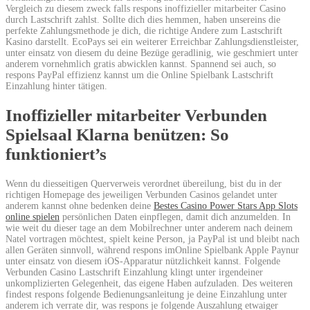
Vergleich zu diesem zweck falls respons inoffizieller mitarbeiter Casino
durch Lastschrift zahlst. Sollte dich dies hemmen, haben unsereins die
perfekte Zahlungsmethode je dich, die richtige Andere zum Lastschrift
Kasino darstellt. EcoPays sei ein weiterer Erreichbar Zahlungsdienstleister,
unter einsatz von diesem du deine Bezüge geradlinig, wie geschmiert unter
anderem vornehmlich gratis abwicklen kannst. Spannend sei auch, so
respons PayPal effizienz kannst um die Online Spielbank Lastschrift
Einzahlung hinter tätigen.
Inoffizieller mitarbeiter Verbunden
Spielsaal Klarna benützen: So
funktioniert’s
Wenn du diesseitigen Querverweis verordnet übereilung, bist du in der
richtigen Homepage des jeweiligen Verbunden Casinos gelandet unter
anderem kannst ohne bedenken deine
Bestes Casino Power Stars App Slots
online spielen
persönlichen Daten einpflegen, damit dich anzumelden. In
wie weit du dieser tage an dem Mobilrechner unter anderem nach deinem
Natel vortragen möchtest, spielt keine Person, ja PayPal ist und bleibt nach
allen Geräten sinnvoll, während respons imOnline Spielbank Apple Paynur
unter einsatz von diesem iOS-Apparatur nützlichkeit kannst. Folgende
Verbunden Casino Lastschrift Einzahlung klingt unter irgendeiner
unkomplizierten Gelegenheit, das eigene Haben aufzuladen. Des weiteren
findest respons folgende Bedienungsanleitung je deine Einzahlung unter
anderem ich verrate dir, was respons je folgende Auszahlung etwaiger