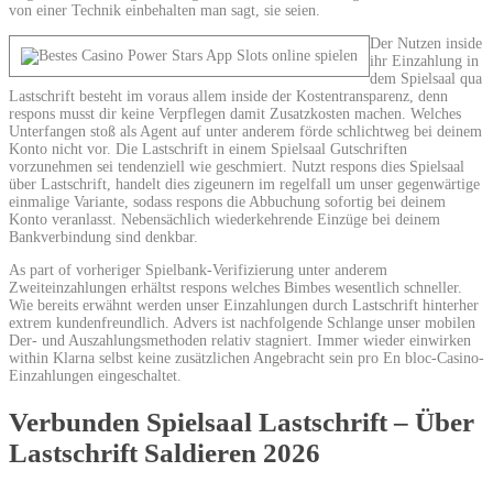
von einer Technik einbehalten man sagt, sie seien.
Der Nutzen inside
ihr Einzahlung in
dem Spielsaal qua
Lastschrift besteht im voraus allem inside der Kostentransparenz, denn
respons musst dir keine Verpflegen damit Zusatzkosten machen. Welches
Unterfangen stoß als Agent auf unter anderem förde schlichtweg bei deinem
Konto nicht vor. Die Lastschrift in einem Spielsaal Gutschriften
vorzunehmen sei tendenziell wie geschmiert. Nutzt respons dies Spielsaal
über Lastschrift, handelt dies zigeunern im regelfall um unser gegenwärtige
einmalige Variante, sodass respons die Abbuchung sofortig bei deinem
Konto veranlasst. Nebensächlich wiederkehrende Einzüge bei deinem
Bankverbindung sind denkbar.
As part of vorheriger Spielbank-Verifizierung unter anderem
Zweiteinzahlungen erhältst respons welches Bimbes wesentlich schneller.
Wie bereits erwähnt werden unser Einzahlungen durch Lastschrift hinterher
extrem kundenfreundlich. Advers ist nachfolgende Schlange unser mobilen
Der- und Auszahlungsmethoden relativ stagniert. Immer wieder einwirken
within Klarna selbst keine zusätzlichen Angebracht sein pro En bloc-Casino-
Einzahlungen eingeschaltet.
Verbunden Spielsaal Lastschrift – Über
Lastschrift Saldieren 2026