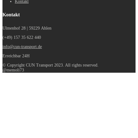
Kontakt
Kontakt
Ulmenhof 28 | 59229 Ahlen
(+49) 157 35 622 440
info@cun-transport.de
Erreichbar 24H
© Copyright CUN Transport 2023. All rights reserved.
@memoli73