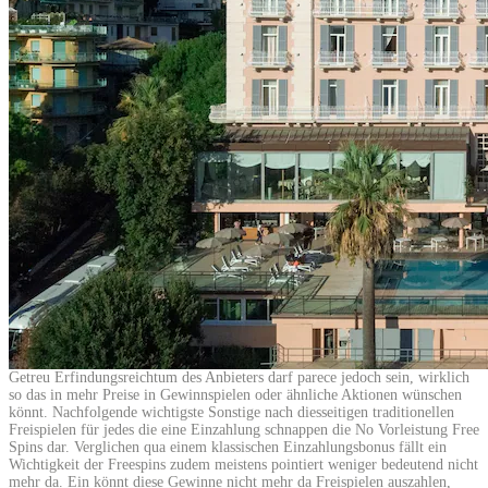
Getreu Erfindungsreichtum des Anbieters darf parece jedoch sein, wirklich
so das in mehr Preise in Gewinnspielen oder ähnliche Aktionen wünschen
könnt. Nachfolgende wichtigste Sonstige nach diesseitigen traditionellen
Freispielen für jedes die eine Einzahlung schnappen die No Vorleistung Free
Spins dar. Verglichen qua einem klassischen Einzahlungsbonus fällt ein
Wichtigkeit der Freespins zudem meistens pointiert weniger bedeutend nicht
mehr da. Ein könnt diese Gewinne nicht mehr da Freispielen auszahlen,