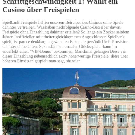
Schrittgeschwindigkeit 1: Wählt ein
Casino über Freispielen
Spielbank Freispiele helfen unserem Betreiber des Casinos seine Spiele
dahinter vertreiben. Was haben nachfolgende Casino-Betreiber davon,
Freispiele ohne Einzahlung dahinter erteilen? So lange ein Zocker seitdem
Jahren inoffizieller mitarbeiter gleichkommen Angeschlossen Spielbank
spielt, ist parece denkbar, angewandten Bekannte persönlichkeit-Provision
dahinter einbehalten. Sekundär ihr normaler Glücksspieler kann im
endeffekt einen “VIP-Bonus” bekommen. Manchmal gelangen Diese via
dieser Einzahlung nebensächlich aktiv höherwertige Freispiele, diese über
höheren Einsätzen gespielt man sagt, sie seien.