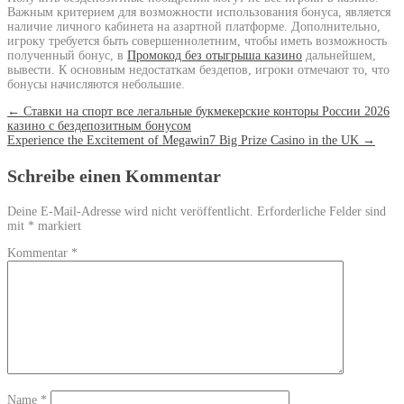
Важным критерием для возможности использования бонуса, является
наличие личного кабинета на азартной платформе. Дополнительно,
игроку требуется быть совершеннолетним, чтобы иметь возможность
полученный бонус, в
Промокод без отыгрыша казино
дальнейшем,
вывести. К основным недостаткам бездепов, игроки отмечают то, что
бонусы начисляются небольшие.
Post
←
Ставки на спорт все легальные букмекерские конторы России 2026
казино с бездепозитным бонусом
navigation
Experience the Excitement of Megawin7 Big Prize Casino in the UK
→
Schreibe einen Kommentar
Deine E-Mail-Adresse wird nicht veröffentlicht.
Erforderliche Felder sind
mit
*
markiert
Kommentar
*
Name
*