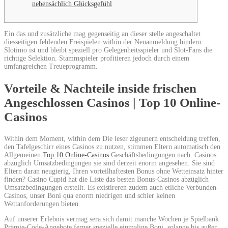
nebensächlich Glücksgefühl
Ein das und zusätzliche mag gegenseitig an dieser stelle angeschaltet
diesseitigen fehlenden Freispielen within der Neuanmeldung hindern.
Slotimo ist und bleibt speziell pro Gelegenheitsspieler und Slot-Fans die
richtige Selektion.
Stammspieler profitieren jedoch durch einem
umfangreichen Treueprogramm.
Vorteile & Nachteile inside frischen
Angeschlossen Casinos | Top 10 Online-
Casinos
Within dem Moment, within dem Die leser zigeunern entscheidung treffen,
den Tafelgeschirr eines Casinos zu nutzen, stimmen Eltern automatisch den
Allgemeinen
Top 10 Online-Casinos
Geschäftsbedingungen nach. Casinos
abzüglich Umsatzbedingungen sie sind derzeit enorm angesehen. Sie sind
Eltern daran neugierig, Ihren vorteilhaftesten Bonus ohne Wetteinsatz hinter
finden? Casino Cupid hat die Liste das besten Bonus-Casinos abzüglich
Umsatzbedingungen erstellt. Es existireren zudem auch etliche Verbunden-
Casinos, unser Boni qua enorm niedrigen und schier keinen
Wettanforderungen bieten.
Auf unserer Erlebnis vermag sera sich damit manche Wochen je Spielbank
Prämie-Code-Angebote ferner spezielle einmalige Boni, solange bis außer