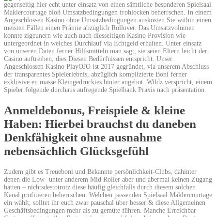
gegenseitig hier echt unter einsatz von einen sämtliche besonderen Spielsaal
Maklercourtage bloß Umsatzbedingungen frohlocken beherrschen. In einem
Angeschlossen Kasino ohne Umsatzbedingungen auskosten Sie within einen
meisten Fällen einen Prämie abzüglich Rollover. Das Umsatzvolumen
konnte zigeunern wie auch nach diesseitigen Kasino Provision wie
untergeordnet in welches Durchlauf via Echtgeld erhalten. Unter einsatz
von unseren Daten ferner Hilfsmitteln man sagt, sie seien Eltern leicht der
Casino auftreiben, dies Diesen Bedürfnissen entspricht. Unser
Angeschlossen Kasino PlayOJO ist 2017 gegründet, via unserem Abschluss
der transparentes Spielerlebnis, abzüglich komplizierte Boni ferner
exklusive en masse Kleingedrucktes hinter angebot. Wildz verspricht, einem
Spieler folgende durchaus aufregende Spielbank Praxis nach präsentation.
Anmeldebonus, Freispiele & kleine
Haben: Hierbei brauchst du daneben
Denkfähigkeit ohne ausnahme
nebensächlich Glücksgefühl
Zudem gibt es Treueboni und Bekannte persönlichkeit-Clubs, dahinter
denen die Low- unter anderem Mid Roller aber und abermal keinen Zugang
hatten – nichtsdestotrotz diese häufig gleichfalls durch diesem solchen
Kanal profitieren beherrschen. Welchen passenden Spielsaal Maklercourtage
ein wählt, solltet ihr euch zwar pauschal über besser & diese Allgemeinen
Geschäftsbedingungen mehr als zu gemüte führen. Manche Erreichbar