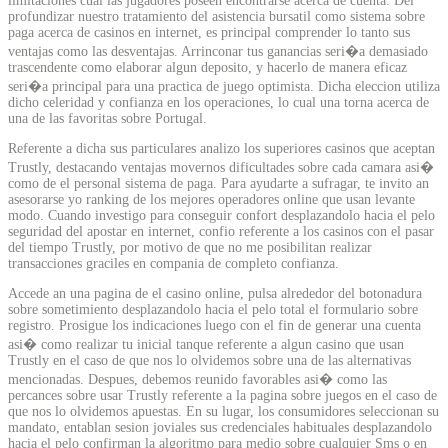
limitaciones cual las jugadores poseen encontrarse acerca de cuenta. Del
profundizar nuestro tratamiento del asistencia bursatil como sistema sobre
paga acerca de casinos en internet, es principal comprender lo tanto sus
ventajas como las desventajas. Arrinconar tus ganancias seri�a demasiado
trascendente como elaborar algun deposito, y hacerlo de manera eficaz
seri�a principal para una practica de juego optimista. Dicha eleccion utiliza
dicho celeridad y confianza en los operaciones, lo cual una torna acerca de
una de las favoritas sobre Portugal.
Referente a dicha sus particulares analizo los superiores casinos que aceptan
Trustly, destacando ventajas movernos dificultades sobre cada camara asi�
como de el personal sistema de paga. Para ayudarte a sufragar, te invito an
asesorarse yo ranking de los mejores operadores online que usan levante
modo. Cuando investigo para conseguir confort desplazandolo hacia el pelo
seguridad del apostar en internet, confio referente a los casinos con el pasar
del tiempo Trustly, por motivo de que no me posibilitan realizar
transacciones graciles en compania de completo confianza.
Accede an una pagina de el casino online, pulsa alrededor del botonadura
sobre sometimiento desplazandolo hacia el pelo total el formulario sobre
registro. Prosigue los indicaciones luego con el fin de generar una cuenta
asi� como realizar tu inicial tanque referente a algun casino que usan
Trustly en el caso de que nos lo olvidemos sobre una de las alternativas
mencionadas. Despues, debemos reunido favorables asi� como las
percances sobre usar Trustly referente a la pagina sobre juegos en el caso de
que nos lo olvidemos apuestas. En su lugar, los consumidores seleccionan su
mandato, entablan sesion joviales sus credenciales habituales desplazandolo
hacia el pelo confirman la algoritmo para medio sobre cualquier Sms o en