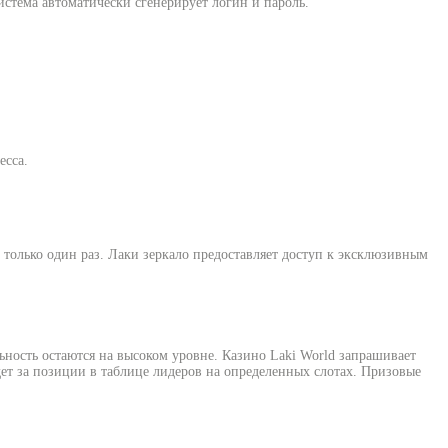
стема автоматически сгенерирует логин и пароль.
.
есса.
только один раз. Лаки зеркало предоставляет доступ к эксклюзивным
ьность остаются на высоком уровне. Казино Laki World запрашивает
т за позиции в таблице лидеров на определенных слотах. Призовые