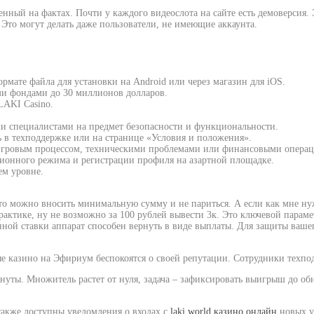
енный на фактах. Почти у каждого видеослота на сайте есть демоверсия
 Это могут делать даже пользователи, не имеющие аккаунта.
рмате файла для установки на Android или через магазин для iOS.
и фондами до 30 миллионов долларов.
LAKI Casino.
ми специалистами на предмет безопасности и функциональности.
 в техподдержке или на странице «Условия и положения».
 игровым процессом, техническими проблемами или финансовыми опера
ионного режима и регистрации профиля на азартной площадке.
ем уровне.
й, то можно вносить минимальную сумму и не париться. А если как мне н
ктике, ну не возможно за 100 рублей вывести 3к. Это ключевой параметр
ланной ставки аппарат способен вернуть в виде выплаты. Для защиты ваш
е казино на Эфириум беспокоятся о своей репутации. Сотрудники техпо
минуты. Множитель растет от нуля, задача – зафиксировать выигрыш до 
также доступны уведомления о входах с
laki world казино онлайн
новых у