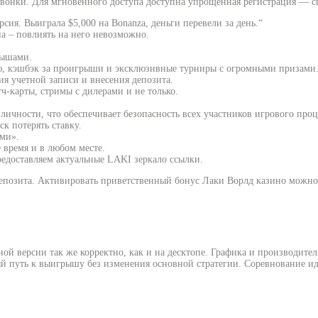
звонки. Для мгновенного доступа доступна упрощенная регистрация — си
сия. Выиграла $5,000 на Bonanza, деньги перевели за день.“
а – повлиять на него невозможно.
рышами.
ю, кэшбэк за проигрыши и эксклюзивные турниры с огромными призами
я учетной записи и внесения депозита.
ч-карты, стримы с дилерами и не только.
чности, что обеспечивает безопасность всех участников игрового проц
 потерять ставку.
ами».
 время и в любом месте.
едоставляем актуальные LAKI зеркало ссылки.
епозита. Активировать приветственный бонус Лаки Ворлд казино можно 
й версии так же корректно, как и на десктопе. Графика и производител
 путь к выигрышу без изменения основной стратегии. Соревнование иде