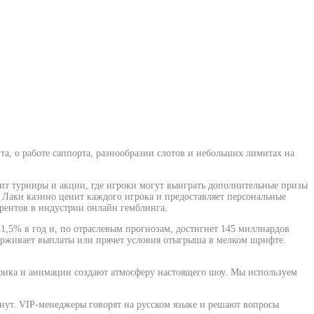
та, о работе саппорта, разнообразии слотов и небольших лимитах на
ит турниры и акции, где игроки могут выиграть дополнительные призы
. Лаки казино ценит каждого игрока и предоставляет персональные
рентов в индустрии онлайн гемблинга.
11,5% в год и, по отраслевым прогнозам, достигнет 145 миллиардов
адерживает выплаты или прячет условия отыгрыша в мелком шрифте.
афика и анимации создают атмосферу настоящего шоу. Мы используем
инут. VIP-менеджеры говорят на русском языке и решают вопросы