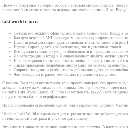
Ниже – прозрачные критерии отбора и готовый список лидеров, постро
позволяет бесплатно запускать игровые автоматы в казино Лаки Ворлд.
laki world слоты
Скачать его можно с официального сайта казино Лаки Ворлд в фо
Каждую неделю LAKI проводит множество турниров с призовым
Наши игроки регулярно делятся своими впечатлениями о игре в 
Игроки вправе делать как бесплатные, так и денежные ставки.
Все зеркало ссылки регулярно обновляются и проверяются наши
До регистрации и входа в Личный кабинет лимиты можно узнать
Наши специалисты готовы решить любые вопросы, связанные с
Также приведены подробные инструкции по запуску демонстрац
Скорость загрузки и стабильность работы находятся на высочайш
Чем больше вы играете, тем больше привилегий получаете.
С казино Лаки такая вот история, если просто поиграть без претензи
меньше, чем сумма минимального вывода. Это правило уже вывел на пра
на сайте Laki World Casino. RTP позволяет понять, какую часть от сде
предусмотрена базовая верификация.
Их использование ограничено одним или несколькими слотами. Честны
Чтобы в Laki World открыть счет для игры на деньги потребуется две 
потенциальный выигрыш и риск потерять ставку.
Это защитит аккаунт от несанкционированного доступа. В настройках 