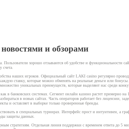
 новостями и обзорами
а. Пользователи хорошо отзываются об удобстве и функциональности сай
у счета.
бства наших игроков. Официальный сайт LAKI casino регулярно провод
 каждую ставку, которые можно обменять на реальные деньги или бонусы
множество уникальных преимуществ, которые выделяют нас среди конку
, как в банковских системах. Сегмент онлайн казино растет примерно на 
 разбираться в новых сайтах. Часть операторов работает без лицензии, з
екты и оставляет в выборке только проверенные бренды.
аствовать в специальных турнирах. Интерфейс прост и интуитивен, а гр
оды защиты данных.
рным стратегиям. Отдельная линия поддержки с временем ответа до 5 м