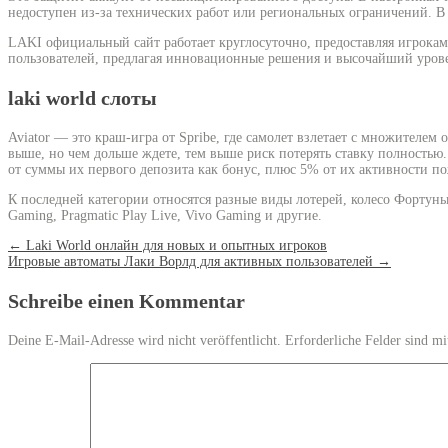
недоступен из-за технических работ или региональных ограничений. В 
LAKI официальный сайт работает круглосуточно, предоставляя игрока
пользователей, предлагая инновационные решения и высочайший уров
laki world слоты
Aviator — это краш-игра от Spribe, где самолет взлетает с множителем
выше, но чем дольше ждете, тем выше риск потерять ставку полностью
от суммы их первого депозита как бонус, плюс 5% от их активности п
К последней категории относятся разные виды лотерей, колесо Фортуны 
Gaming, Pragmatic Play Live, Vivo Gaming и другие.
Post
←
Laki World онлайн для новых и опытных игроков
Игровые автоматы Лаки Ворлд для активных пользователей
→
navigation
Schreibe einen Kommentar
Deine E-Mail-Adresse wird nicht veröffentlicht.
Erforderliche Felder sind m