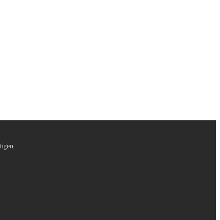
tigen.