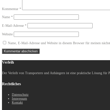
Kommentar
*
Name
*
E-Mail-Adresse
*
Website
Name, E-Mail-Adresse und Website in diesem Browser für meinen nächs
Verleih
Der Verleih von Transportern und Anhängern ist eine praktische Lösung für 
Rechtliches
Datenschutz
Impressum
Kontakt