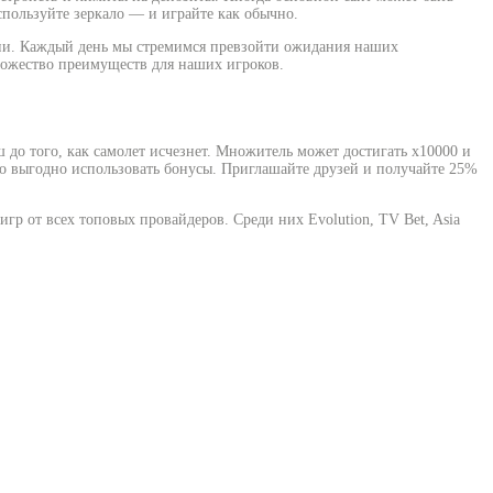
спользуйте зеркало — и играйте как обычно.
рии. Каждый день мы стремимся превзойти ожидания наших
ожество преимуществ для наших игроков.
ш до того, как самолет исчезнет. Множитель может достигать x10000 и
но выгодно использовать бонусы. Приглашайте друзей и получайте 25%
гр от всех топовых провайдеров. Среди них Evolution, TV Bet, Asia