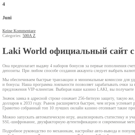
4
Juni
Keine Kommentare
Categories:
500A Z
Laki World официальный сайт с
Она предполагает выдачу 4 наборов бонусов за первые пополнения счет
депозиты. При любом способе создания аккаунта следует выбрать валют
Мы обеспечиваем быстрые транзакции и минимальные комиссии для удо
и бонусы. Наша программа лояльности позволяет зарабатывать очки за
предложения VIP-клиентам. Выбирая наше казино LAKI, вы получаете 
Значок замка в адресной строке означает 256-битную защиту, такую же
долларов к 2033 году. Рынок расширяется быстрее, чем игрок успевает
Грамотно собранный топ 10 лучших онлайн казино отсеивает такие про
Можно запускать автоматическую игру, анализировать статистику и уч
SSL-шифрование, двухфакторную аутентификацию и современные мет
Подробное руководство по механикам, настройке авто-вывода и популя