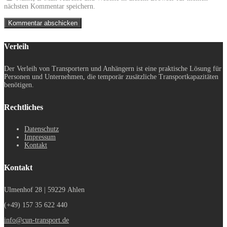
nächsten Kommentar speichern.
Verleih
Der Verleih von Transportern und Anhängern ist eine praktische Lösung für
Personen und Unternehmen, die temporär zusätzliche Transportkapazitäten
benötigen.
Rechtliches
Datenschutz
Impressum
Kontakt
Kontakt
Ulmenhof 28 | 59229 Ahlen
(+49) 157 35 622 440
info@cun-transport.de