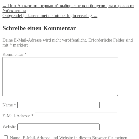
Post
←
Пин Ап казино: огромный выбор слотов и бонусов для игроков из
Узбекистана
navigation
Ontgrendel je kansen met de totobet login ervaring
→
Schreibe einen Kommentar
Deine E-Mail-Adresse wird nicht veröffentlicht.
Erforderliche Felder sind
mit
*
markiert
Kommentar
*
Name
*
E-Mail-Adresse
*
Website
Name, E-Mail-Adresse und Website in diesem Browser für meinen