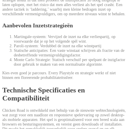
strategie houdt in dat men probeert de multiplicator zo hoog mogelijk te
laten oplopen, met het risico dat men alles verliest als het spel crasht. Een
andere tactiek is ‘laddering,’ waarbij men kleine bedragen inzet op
verschillende vermenigvuldigers, om op meerdere niveaus winst te behalen.
Aanbevolen Inzetstrategieën
Martingale-systeem: Vervijzel de inzet na elke verliespartij, op
voorwaarde dat je op het volgende spèl wint.
Paroli-systeem: Verdubbel de inzet na elke winstpartij
Statische anticipaties: Een vaste winstaat schrijven als fractie van de
desbetreffende vermenigvuldigingsfactor.
Monte Carlo Strategie: Statisch verschuif per spelpant de inzigfactor
door gebruik te maken van een normalisatie algorimte.
Kies even goed je parcours. Every Playstyle en strategie werkt of niet
binnen een floreerende probabilitateitssfeer.
Technische Specificaties en
Compatibiliteit
Chicken Road is ontwikkeld met behulp van de nieuwste webtechnologieën,
wat zorgt voor een naadloze en responsieve spelervaring op zowel desktop-
als mobiele apparaten. Het spel is geoptimaliseerd voor een breed scala aan
browsers en besturingssystemen, en vereist geen downloads of installaties.
Dit maakt het gemakkelijk toegankelijk voor spelers overal en op elk