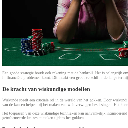
Een goede strategie houdt ook rekening met de bankroll. Het is belangrijk om 
in financiële problemen komt. Dit maakt een groot verschil in de lange termij
De kracht van wiskundige modellen
Wiskunde speelt een cruciale rol in de wereld van het gokken. Door wiskundig
van de kansen helpen bij het maken van weloverwogen beslissingen. Het kenne
Het toepassen van deze wiskundige technieken kan aanvankelijk intimiderend l
geïnformeerde keuzes te maken tijdens het gokken.