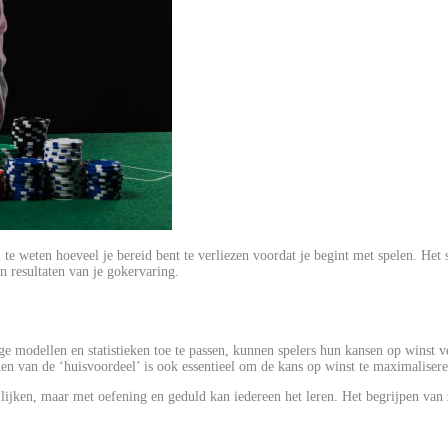
te weten hoeveel je bereid bent te verliezen voordat je begint met spelen. Het 
n resultaten van je gokervaring.
e modellen en statistieken toe te passen, kunnen spelers hun kansen op winst v
n van de ‘huisvoordeel’ is ook essentieel om de kans op winst te maximalisere
ijken, maar met oefening en geduld kan iedereen het leren. Het begrijpen van z