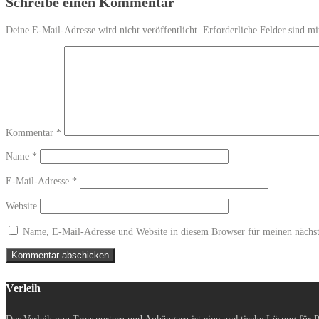
Schreibe einen Kommentar
Deine E-Mail-Adresse wird nicht veröffentlicht.
Erforderliche Felder sind m
Kommentar
*
Name
*
E-Mail-Adresse
*
Website
Name, E-Mail-Adresse und Website in diesem Browser für meinen nächs
Verleih