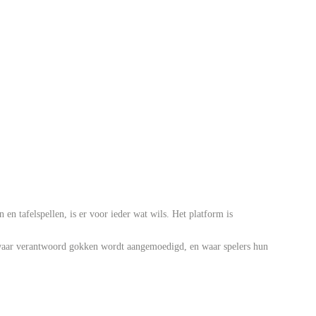
n tafelspellen, is er voor ieder wat wils. Het platform is
k waar verantwoord gokken wordt aangemoedigd, en waar spelers hun