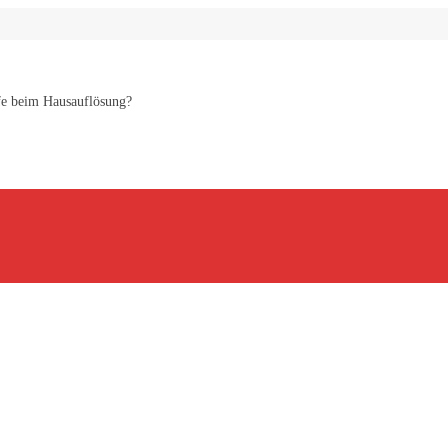
lfe beim Hausauflösung?
cesvol gokken strategieën onthuld