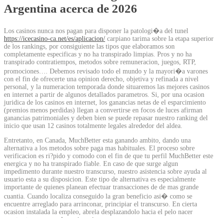
Argentina acerca de 2026
Los casinos nunca nos pagan para disponer la patologi�a del tunel
https://icecasino-ca.net/es/aplicacion/
carpiano tarima sobre la etapa superior
de los rankings, por consiguiente las tipos que elaboramos son
completamente especificas y no ha transpirado limpias. Pros y no ha
transpirado contratiempos, metodos sobre remuneracion, juegos, RTP,
promociones…. Debemos revisado todo el mundo y la mayori�a varones
con el fin de ofrecerte una opinion derecho, objetiva y refinada a nivel
personal, y la numeracion temporada donde situaremos las mejores casinos
en internet a partir de algunos detallados parametros. Si, por una ocasion
juridica de los casinos en internet, los ganancias netas de el esparcimiento
(premios menos perdidas) llegan a convertirse en focos de luces afirman
ganancias patrimoniales y deben bien se puede repasar nuestro ranking del
inicio que usan 12 casinos totalmente legales alrededor del aldea.
Entretanto, en Canada, MuchBetter esta ganando ambito, dando una
alternativa a los metodos sobre paga mas habituales. El proceso sobre
verificacion es ri?pido y comodo con el fin de que tu perfil MuchBetter este
energica y no ha transpirado fiable. En caso de que surge algun
impedimento durante nuestro transcurso, nuestro asistencia sobre ayuda al
usuario esta a su disposicion. Este tipo de alternativa es especialmente
importante de quienes planean efectuar transacciones de de mas grande
cuantia. Cuando localiza conseguido la gran beneficio asi� como se
encuentre arreglado para arrinconar, principiar el transcurso. En cierta
ocasion instalada la empleo, abrela desplazandolo hacia el pelo nacer