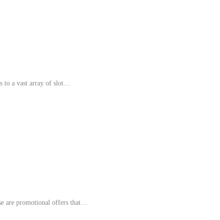
 to a vast array of slot…
se are promotional offers that…