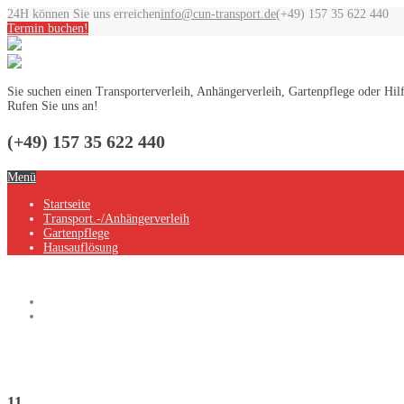
24H können Sie uns erreichen
info@cun-transport.de
(+49) 157 35 622 440
Termin buchen!
Sie suchen einen Transporterverleih, Anhängerverleih, Gartenpflege oder Hi
Rufen Sie uns an!
(+49) 157 35 622 440
Menü
Startseite
Transport.-/Anhängerverleih
Gartenpflege
Hausauflösung
Home
Featured Casinos
Category: Featured Casinos
11