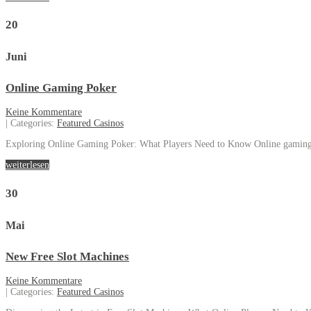
20
Juni
Online Gaming Poker
Keine Kommentare
| Categories:
Featured Casinos
Exploring Online Gaming Poker: What Players Need to Know Online gaming pok
weiterlesen
30
Mai
New Free Slot Machines
Keine Kommentare
| Categories:
Featured Casinos