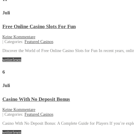
Juli
Free Online Casino Slots For Fun
Keine Kommentare
| Categories:
Featured Casinos
Discover the World of Free Online Casino Slots for Fun In recent years, onli
weiterlesen
6
Juli
Casino With No Deposit Bonus
Keine Kommentare
| Categories:
Featured Casinos
Casino With No Deposit Bonus: A Complete Guide for Players If you’re explor
weiterlesen