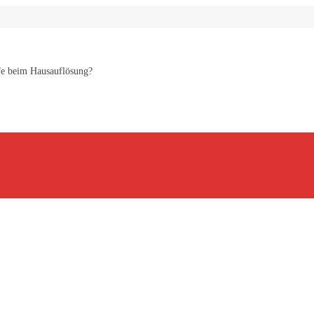
lfe beim Hausauflösung?