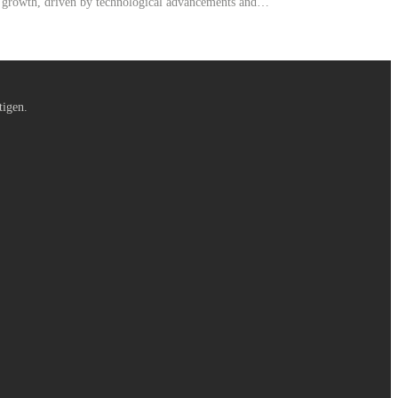
al growth, driven by technological advancements and…
tigen.