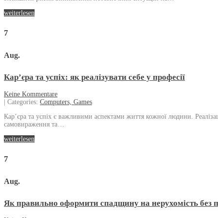
weiterlesen
7
Aug.
Кар’єра та успіх: як реалізувати себе у професії
Keine Kommentare
| Categories:
Computers, Games
Кар’єра та успіх є важливими аспектами життя кожної людини. Реалізація
самовираження та…
weiterlesen
7
Aug.
Як правильно оформити спадщину на нерухомість без 