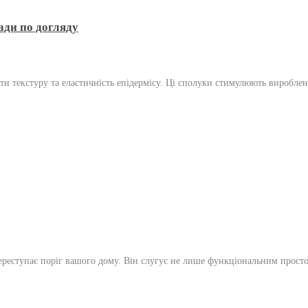
ади по догляду
ти текстуру та еластичність епідермісу. Ці сполуки стимулюють виробле
 переступає поріг вашого дому. Він слугує не лише функціональним прост