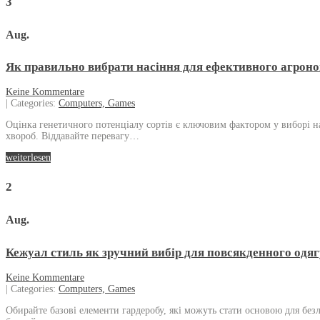
3
Aug.
Як правильно вибрати насіння для ефективного агроно
Keine Kommentare
| Categories:
Computers, Games
Оцінка генетичного потенціалу сортів є ключовим фактором у виборі на
хвороб. Віддавайте перевагу…
weiterlesen
2
Aug.
Кежуал стиль як зручний вибір для повсякденного одяг
Keine Kommentare
| Categories:
Computers, Games
Обирайте базові елементи гардеробу, які можуть стати основою для безл