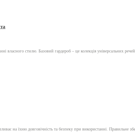
ста
ні власного стилю. Базовий гардероб – це колекція універсальних речей
ий впливає на їхню довговічність та безпеку при використанні. Правильн