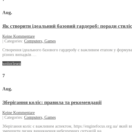
Aug.
Як створити ідеальний базовий гардероб: поради стилі
Keine Kommentare
| Categories:
Computers, Games
Створення ідеального базового гардеробу є важливим етапом у формуван
різних випадків….
weiterlesen
7
Aug.
Зберігання коліс: правила та рекомендації
Keine Kommentare
| Categories:
Computers, Games
Зберігання коліс є важливим аспектом, https://enginefocus.org.ua/ як
зменшити ризик виникнення небезпечних ситуацій на…