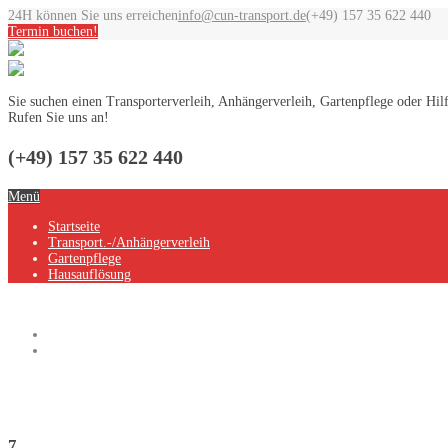
24H können Sie uns erreichen
info@cun-transport.de
(+49) 157 35 622 440
Termin buchen!
Sie suchen einen Transporterverleih, Anhängerverleih, Gartenpflege oder Hi
Rufen Sie uns an!
(+49) 157 35 622 440
Menü
Startseite
Transport.-/Anhängerverleih
Gartenpflege
Hausauflösung
Home
Computers, Games
Category: Computers, Games
7