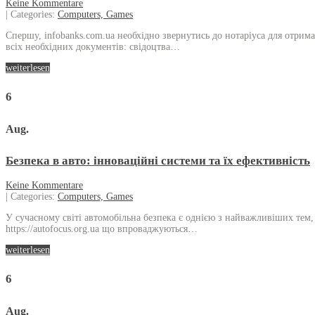
Keine Kommentare
| Categories:
Computers, Games
Спершу, infobanks.com.ua необхідно звернутись до нотаріуса для отрим
всіх необхідних документів: свідоцтва…
weiterlesen
6
Aug.
Безпека в авто: інноваційні системи та їх ефективність
Keine Kommentare
| Categories:
Computers, Games
У сучасному світі автомобільна безпека є однією з найважливіших тем, 
https://autofocus.org.ua що впроваджуються…
weiterlesen
6
Aug.