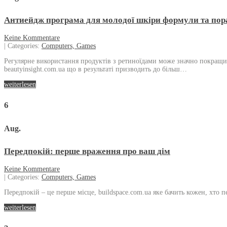
Антиейдж програма для молодої шкіри формули та пор
Keine Kommentare
| Categories:
Computers, Games
Регулярне використання продуктів з ретиноїдами може значно покращи
beautyinsight.com.ua що в результаті призводить до більш…
weiterlesen
6
Aug.
Передпокій: перше враження про ваш дім
Keine Kommentare
| Categories:
Computers, Games
Передпокій – це перше місце, buildspace.com.ua яке бачить кожен, хто
weiterlesen