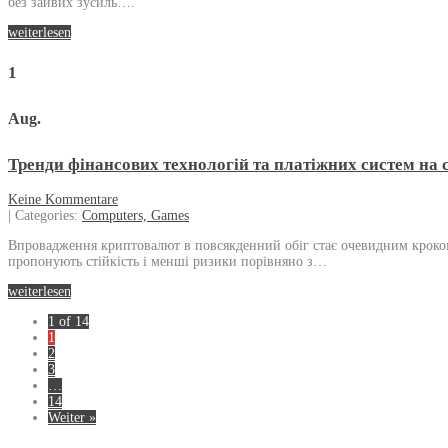
без зайвих зусиль….
weiterlesen
1
Aug.
Тренди фінансових технологій та платіжних систем на 
Keine Kommentare
| Categories:
Computers, Games
Впровадження криптовалют в повсякденний обіг стає очевидним кроком у
пропонують стійкість і менші ризики порівняно з…
weiterlesen
1 of 14
1
2
3
…
14
Weiter »