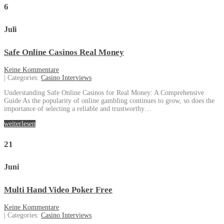
6
Juli
Safe Online Casinos Real Money
Keine Kommentare
| Categories:
Casino Interviews
Understanding Safe Online Casinos for Real Money: A Comprehensive
Guide As the popularity of online gambling continues to grow, so does the
importance of selecting a reliable and trustworthy…
weiterlesen
21
Juni
Multi Hand Video Poker Free
Keine Kommentare
| Categories:
Casino Interviews