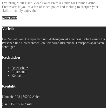
Exploring Multi Hand Video Poker Free: A Guide for Online Casino
Enthusiasts If you’re a fan of video poker and looking to sharpen your
skills or simply enjoy the…
weiterlesen
Verleih
Der Verleih von Transportern und Anhängern ist eine praktische Lösung für
Personen und Unternehmen, die temporär zusätzliche Transportkapazitäten
benötigen.
Rechtliches
Datenschutz
Impressum
Kontakt
Kontakt
Ulmenhof 28 | 59229 Ahlen
(+49) 157 35 622 440