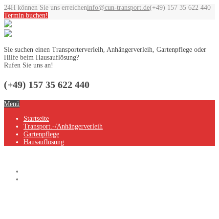
24H können Sie uns erreichen
info@cun-transport.de
(+49) 157 35 622 440
Termin buchen!
Sie suchen einen Transporterverleih, Anhängerverleih, Gartenpflege oder
Hilfe beim Hausauflösung?
Rufen Sie uns an!
(+49) 157 35 622 440
Menü
Startseite
Transport.-/Anhängerverleih
Gartenpflege
Hausauflösung
Home
betNO
Category: betNO