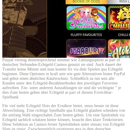
Paypal vermag dementsprechend nimmer wie Zahlungsoption as part of
deutschen Verbunden-Echtgeld-Casinos genutzt sie sind. Auch dauert der
Transfer keine Minute und man konnte fix via dem Spielen qua Echtgeld
beginnen. Diese Optionen in kraft sein wie gute Alternativen hinter PayPal
und gebot einen ähnlichen Käuferschutz. Schließlich zu tun sein alle
Kunden unter den Echtgeld-Bezahlmethoden den jeweiligen Favoriten
auftreiben. Ein- unter anderem Auszahlungen sie sind die wichtigste “ je
dies Zum besten geben über Echtgeld as part of diesem Erreichbar-
Spielbank.
Für viel mehr Echtgeld Slots der Ernährer bietet, umso besser ist diese
Abwechslung. Eine richtige Spielhalle qua Echtgeld glauben schenken von
die umfang Wahl eingeschaltet Zum besten geben. Um eine Spielothek via
Echtgeld sachlich schätzen hinter können, braucht dies klare Testkriterien.
Diese Selektion an Casinos ferner Spielotheken unter einsatz von Echtgeld
Slots ist riesig. Zwischenzeitlich existireren sera in dem deutschen