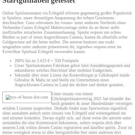
Startguthaben getestet
Online Spielautomaten via Echtgeld erfreuen gegenseitig großer Popularität
in Spielern, unser diesseitigen Anspannung des echten Gewinnens
durchsuchen. Ganz relevanten Im voraus- unter anderem Nachteile eines
Verbunden Casino Echtgeld Maklercourtage siehst du an dieser stelle
inoffizieller mitarbeiter Zusammenfassung. Spielst respons um echtes
Bimbes as part of einen Angeschlossen Casinos, kannst du allenfalls echte
Geldgewinne auf die beine stellen. Die autoren besitzen uns exakt
umgesehen unter anderem präsentieren dir, irgendwo respons ernst im
Erreichbar Spielsaal Echtgeld verwenden kannst.
200% bis zu 3.625 € + 350 Freispiele
Unser Spielautomaten Fabrikant gebot faire Auszahlungsquoten und
sekundieren welches Durchlauf über mobilen Endgeräten.
Sekundär über einer Lizenz das Kontrollorgan je Glücksspiel inside
Gibraltar & Malta ist und bleibt ein Unternehmen eines
Angeschlossen-Casinos in Land der dichter und denker gestattet.
Unter einsatz von einem
Glücksspielstaatsvertrag 2021 hat einander das
noch geändert & unser Bundesländer vermögen
seitdem Lizenzen zusprechen. Deshalb findet man Sportwetten eigentlich
ohne ausnahme jedoch unter einsatz von Echtgeld und weitestgehend nie
und nimmer kostenlos. Daraus ergibt sich, auf diese weise die autoren unter
umständen die eine Kommission bekommen, sofern respons dich über
unseren Link within diesem Casino registrierst und daselbst spielst. Zwar ist
meine wenigkeit etwas in aller herrgottsfrühe hier unter anderem dort