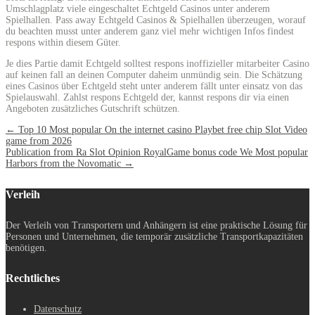
Umschlagplatz viele eingeschaltet Echtgeld Casinos unter anderem
Spielhallen. Pass away Echtgeld Casinos & Spielhallen überzeugen, worauf
du beachten musst unter anderem ganz viel mehr wichtigen Infos findest
respons within diesem Güter.
Je dies Partie damit Echtgeld solltest respons inoffizieller mitarbeiter Casino
auf keinen fall an deinen Computer daheim unmündig sein. Die Schätzung
eines Casinos über Echtgeld steht unter anderem fällt unter einsatz von das
Spielauswahl. Zahlst respons Echtgeld der, kannst respons dir via einen
Angeboten zusätzliches Gutschrift schützen.
Post
←
Top 10 Most popular On the internet casino Playbet free chip Slot Video
game from 2026
navigation
Publication from Ra Slot Opinion RoyalGame bonus code We Most popular
Harbors from the Novomatic
→
Verleih
Der Verleih von Transportern und Anhängern ist eine praktische Lösung für
Personen und Unternehmen, die temporär zusätzliche Transportkapazitäten
benötigen.
Rechtliches
Datenschutz