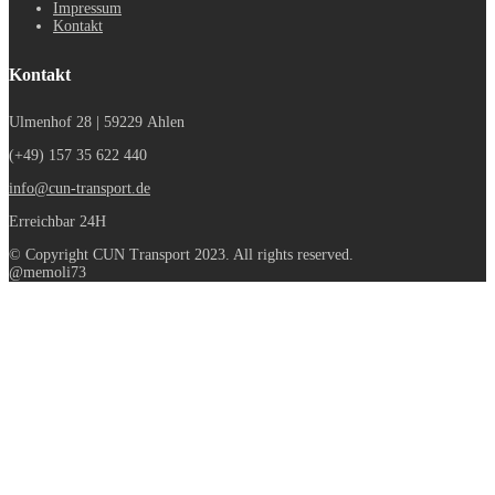
Impressum
Kontakt
Kontakt
Ulmenhof 28 | 59229 Ahlen
(+49) 157 35 622 440
info@cun-transport.de
Erreichbar 24H
© Copyright CUN Transport 2023. All rights reserved.
@memoli73