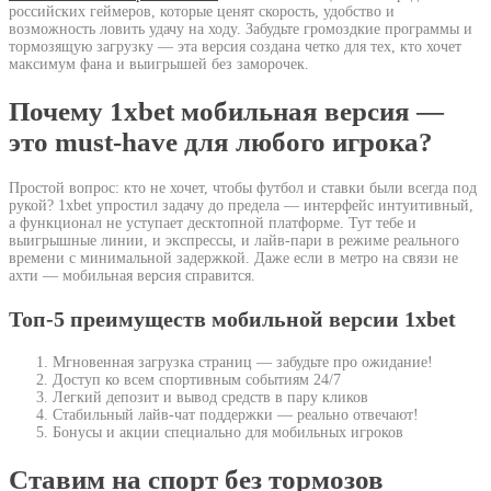
российских геймеров, которые ценят скорость, удобство и
возможность ловить удачу на ходу. Забудьте громоздкие программы и
тормозящую загрузку — эта версия создана четко для тех, кто хочет
максимум фана и выигрышей без заморочек.
Почему 1xbet мобильная версия —
это must-have для любого игрока?
Простой вопрос: кто не хочет, чтобы футбол и ставки были всегда под
рукой? 1xbet упростил задачу до предела — интерфейс интуитивный,
а функционал не уступает десктопной платформе. Тут тебе и
выигрышные линии, и экспрессы, и лайв-пари в режиме реального
времени с минимальной задержкой. Даже если в метро на связи не
ахти — мобильная версия справится.
Топ-5 преимуществ мобильной версии 1xbet
Мгновенная загрузка страниц — забудьте про ожидание!
Доступ ко всем спортивным событиям 24/7
Легкий депозит и вывод средств в пару кликов
Стабильный лайв-чат поддержки — реально отвечают!
Бонусы и акции специально для мобильных игроков
Ставим на спорт без тормозов