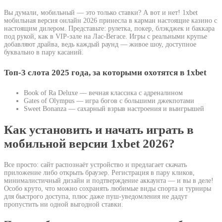
Вы думали, мобильный — это только ставки? А вот и нет! 1xbet
мобильная версия онлайн 2026 принесла в карман настоящие казино с
настоящим дилером. Представьте: рулетка, покер, блэкджек и баккара
под рукой, как в VIP-зале на Лас-Вегасе. Игры с реальными крупье
добавляют драйва, ведь каждый раунд — живое шоу, доступное
буквально в пару касаний.
Топ-3 слота 2025 года, за которыми охотятся в 1xbet
Book of Ra Deluxe — вечная классика с адреналином
Gates of Olympus — игра богов с большими джекпотами
Sweet Bonanza — сахарный взрыв настроения и выигрышей
Как установить и начать играть в
мобильной версии 1xbet 2026?
Все просто: сайт распознаёт устройство и предлагает скачать
приложение либо открыть браузер. Регистрация в пару кликов,
минималистичный дизайн и подтверждение аккаунта — и вы в деле!
Особо круто, что можно сохранять любимые виды спорта и турниры
для быстрого доступа, плюс даже пуш-уведомления не дадут
пропустить ни одной выгодной ставки.