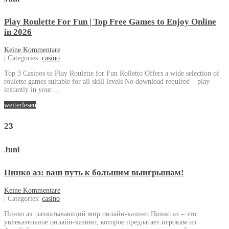
Play Roulette For Fun | Top Free Games to Enjoy Online
in 2026
Keine Kommentare
| Categories:
casino
Top 3 Casinos to Play Roulette for Fun Rolletto Offers a wide selection of
roulette games suitable for all skill levels No download required – play
instantly in your…
weiterlesen
23
Juni
Пинко аз: ваш путь к большим выигрышам!
Keine Kommentare
| Categories:
casino
Пинко аз: захватывающий мир онлайн-казино Пинко аз – это
увлекательное онлайн-казино, которое предлагает игрокам из