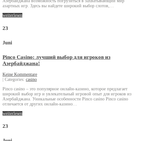
Азербайджана возможность погрузиться в захватывающий мир
азартных игр. Здесь вы найдете широкий выбор слотов,…
weiterlesen
23
Juni
Pinco Casino: лучший выбор для игроков из
Азербайджана!
Keine Kommentare
| Categories:
casino
Pinco casino – это популярное онлайн-казино, которое предлагает
широкий выбор игр и увлекательный игровой опыт для игроков из
Азербайджана. Уникальные особенности Pinco casino Pinco casino
отличается от других онлайн-казино…
weiterlesen
23
Juni