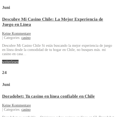
Juni
Descubre Mi Casino Chile: La Mejor Experiencia de
Juego en Línea
Keine Kommentare
| Categories:
casino
Descubre Mi Casino Chile Si estás buscando la mejor experiencia de juego
en línea desde la comodidad de tu hogar en Chile, no busques más. mi
casino en casa…
weiterlesen
24
Juni
Doradobet: Tu casino en línea confiable en Chile
Keine Kommentare
| Categories:
casino